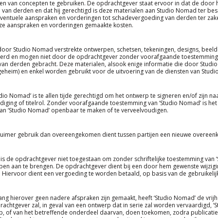
en van concepten te gebruiken. De opdrachtgever staat ervoor in dat de door 
 van derden en dat hij gerechtigd is deze materialen aan Studio Nomad ter bes
ventuele aanspraken en vorderingen tot schadevergoeding van derden ter zake
ze aanspraken en vorderingen gemaakte kosten.
 door Studio Nomad verstrekte ontwerpen, schetsen, tekeningen, designs, beel
oerd en mogen niet door de opdrachtgever zonder voorafgaande toestemming
van derden gebracht. Deze materialen, alsook enige informatie die door Studi
eheim) en enkel worden gebruikt voor de uitvoering van de diensten van Stud
udio Nomad’ is te allen tijde gerechtigd om het ontwerp te signeren en/of zijn n
iging of titelrol. Zonder voorafgaande toestemming van ‘Studio Nomad’ is he
an ‘Studio Nomad’ openbaar te maken of te verveelvoudigen.
 ruimer gebruik dan overeengekomen dient tussen partijen een nieuwe overeenk
 is de opdrachtgever niet toegestaan om zonder schriftelijke toestemming van 
en aan te brengen. De opdrachtgever dient bij een door hem gewenste wijziging
 Hiervoor dient een vergoeding te worden betaald, op basis van de gebruikel
ang hierover geen nadere afspraken zijn gemaakt, heeft ‘Studio Nomad’ de vrijh
achtgever zal, in geval van een ontwerp dat in serie zal worden vervaardigd, 
p, of van het betreffende onderdeel daarvan, doen toekomen, zodra publicati