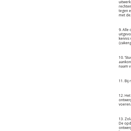
uitwerk
rechten
tegen e
met de
9. Alle
uitgev
kennis 
(zakeng
10. ‘St
aankond
naam v
11. Bij
12. Het
ontwerp
voeren.
13. Zol
De opdr
ontwer