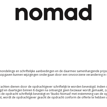
 mondelinge en schriftelijke aanbiedingen en de daarmee samenhangende prijsop
jsopgaven kunnen wijzigingen ondergaan door een onvoorziene verandering i
achten dienen door de opdrachtgever schriftelijk te worden bevestigd. Indien
gd en daartegen binnen 8 dagen na ontvangst geen bezwaar wordt gemaakt, zal
n de opdracht schriftelijk bevestigt en ‘Studio Nomad’ met instemming van de 
, wordt de opdrachtgever geacht de opdracht conform de offerte te hebben v