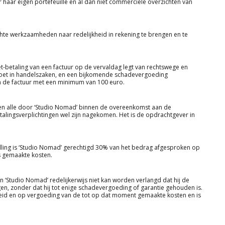
haar eigen portefeuille en al dan niet commerciële overzichten van
chte werkzaamheden naar redelijkheid in rekening te brengen en te
t-betaling van een factuur op de vervaldag legt van rechtswege en
evoet in handelszaken, en een bijkomende schadevergoeding
 de factuur met een minimum van 100 euro.
den alle door ‘Studio Nomad’ binnen de overeenkomst aan de
ingsverplichtingen wel zijn nagekomen. Het is de opdrachtgever in
lling is ‘Studio Nomad’ gerechtigd 30% van het bedrag afgesproken op
s gemaakte kosten.
 ‘Studio Nomad’ redelijkerwijs niet kan worden verlangd dat hij de
en, zonder dat hij tot enige schadevergoeding of garantie gehouden is.
rbeid en op vergoeding van de tot op dat moment gemaakte kosten en is