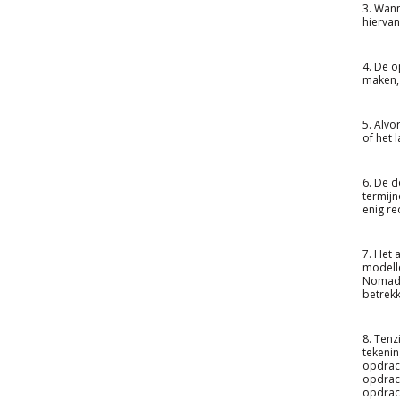
3. Wann
hiervan
4. De o
maken, 
5. Alvo
of het 
6. De d
termijn
enig r
7. Het 
modelle
Nomad’
betrekk
8. Tenz
tekenin
opdrach
opdrach
opdrach