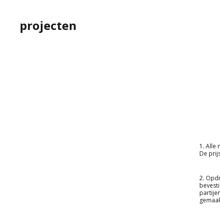
projecten
1. Alle
De pri
2. Opdr
bevesti
partije
gemaakt