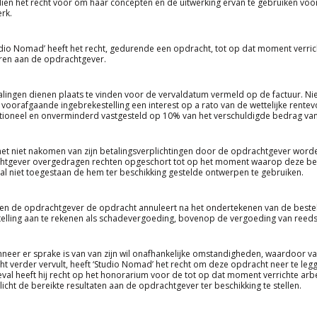
en het recht voor om haar concepten en de uitwerking ervan te gebruiken voor 
rk.
udio Nomad’ heeft het recht, gedurende een opdracht, tot op dat moment verri
ren aan de opdrachtgever.
alingen dienen plaats te vinden voor de vervaldatum vermeld op de factuur. Nie
voorafgaande ingebrekestelling een interest op a rato van de wettelijke rent
tioneel en onverminderd vastgesteld op 10% van het verschuldigde bedrag van
 het niet nakomen van zijn betalingsverplichtingen door de opdrachtgever wor
tgever overgedragen rechten opgeschort tot op het moment waarop deze betal
al niet toegestaan de hem ter beschikking gestelde ontwerpen te gebruiken.
ien de opdrachtgever de opdracht annuleert na het ondertekenen van de beste
elling aan te rekenen als schadevergoeding, bovenop de vergoeding van reed
neer er sprake is van van zijn wil onafhankelijke omstandigheden, waardoor van
t verder vervult, heeft ‘Studio Nomad’ het recht om deze opdracht neer te legg
geval heeft hij recht op het honorarium voor de tot op dat moment verrichte a
plicht de bereikte resultaten aan de opdrachtgever ter beschikking te stellen.