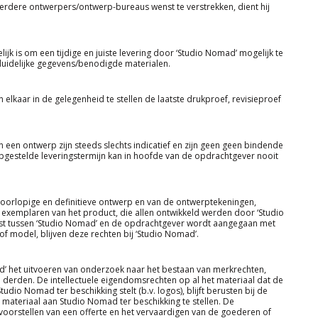
erdere ontwerpers/ontwerp-bureaus wenst te verstrekken, dient hij
jk is om een tijdige en juiste levering door ‘Studio Nomad’ mogelijk te
n duidelijke gegevens/benodigde materialen.
lkaar in de gelegenheid te stellen de laatste drukproef, revisieproef
een ontwerp zijn steeds slechts indicatief en zijn geen geen bindende
pgestelde leveringstermijn kan in hoofde van de opdrachtgever nooit
t voorlopige en definitieve ontwerp en van de ontwerptekeningen,
exemplaren van het product, die allen ontwikkeld werden door ‘Studio
mst tussen ‘Studio Nomad’ en de opdrachtgever wordt aangegaan met
 of model, blijven deze rechten bij ‘Studio Nomad’.
ad’ het uitvoeren van onderzoek naar het bestaan van merkrechten,
 derden. De intellectuele eigendomsrechten op al het materiaal dat de
io Nomad ter beschikking stelt (b.v. logos), blijft berusten bij de
 materiaal aan Studio Nomad ter beschikking te stellen. De
oorstellen van een offerte en het vervaardigen van de goederen of