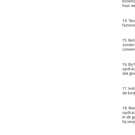
bovendi
haar we
14. ‘St
facture
15. Bet
zonder 
conven
16. Bij
opdrach
dat gev
17. Ind
de best
18. Wan
opdrach
In dit 
hij ver