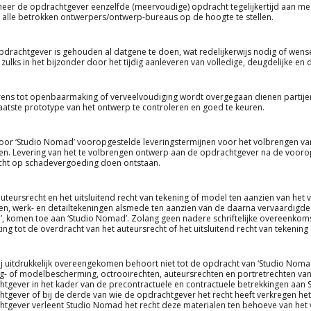
eer de opdrachtgever eenzelfde (meervoudige) opdracht tegelijkertijd aan me
 alle betrokken ontwerpers/ontwerp-bureaus op de hoogte te stellen.
pdrachtgever is gehouden al datgene te doen, wat redelijkerwijs nodig of wenseli
zulks in het bijzonder door het tijdig aanleveren van volledige, deugdelijke e
rens tot openbaarmaking of verveelvoudiging wordt overgegaan dienen partijen e
laatste prototype van het ontwerp te controleren en goed te keuren.
oor ‘Studio Nomad’ vooropgestelde leveringstermijnen voor het volbrengen van 
en. Levering van het te volbrengen ontwerp aan de opdrachtgever na de vooro
echt op schadevergoeding doen ontstaan.
auteursrecht en het uitsluitend recht van tekening of model ten aanzien van he
n, werk- en detailtekeningen alsmede ten aanzien van de daarna vervaardigde 
, komen toe aan ‘Studio Nomad’. Zolang geen nadere schriftelijke overeenko
ing tot de overdracht van het auteursrecht of het uitsluitend recht van tekening
ij uitdrukkelijk overeengekomen behoort niet tot de opdracht van ‘Studio Nom
g- of modelbescherming, octrooirechten, auteursrechten en portretrechten van
tgever in het kader van de precontractuele en contractuele betrekkingen aan Stud
tgever of bij de derde van wie de opdrachtgever het recht heeft verkregen het
tgever verleent Studio Nomad het recht deze materialen ten behoeve van het v