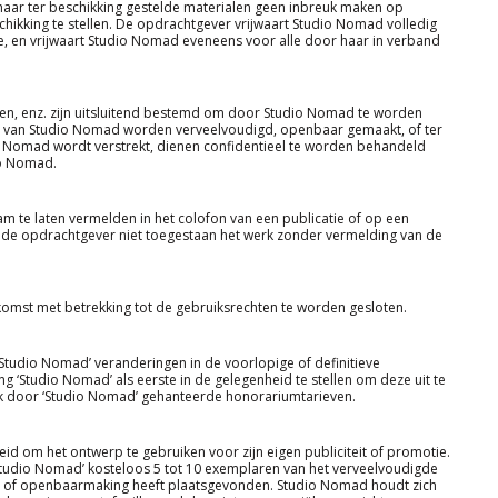
haar ter beschikking gestelde materialen geen inbreuk maken op
chikking te stellen. De opdrachtgever vrijwaart Studio Nomad volledig
, en vrijwaart Studio Nomad eveneens voor alle door haar in verband
den, enz. zijn uitsluitend bestemd om door Studio Nomad te worden
 van Studio Nomad worden verveelvoudigd, openbaar gemaakt, of ter
o Nomad wordt verstrekt, dienen confidentieel te worden behandeld
io Nomad.
aam te laten vermelden in het colofon van een publicatie of op een
t de opdrachtgever niet toegestaan het werk zonder vermelding van de
omst met betrekking tot de gebruiksrechten te worden gesloten.
‘Studio Nomad’ veranderingen in de voorlopige of definitieve
 ‘Studio Nomad’ als eerste in de gelegenheid te stellen om deze uit te
ijk door ‘Studio Nomad’ gehanteerde honorariumtarieven.
eid om het ontwerp te gebruiken voor zijn eigen publiciteit of promotie.
‘Studio Nomad’ kosteloos 5 tot 10 exemplaren van het verveelvoudigde
e of openbaarmaking heeft plaatsgevonden. Studio Nomad houdt zich